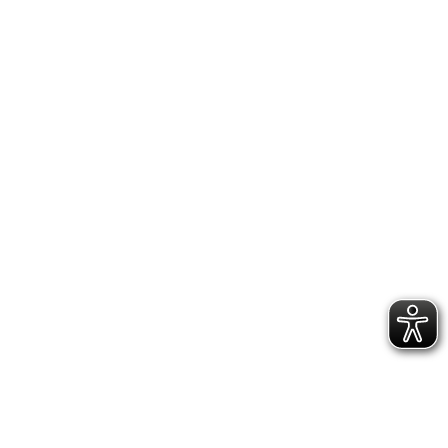
Valige tecniche professionali per usi specifici: dal
Travel alla Nautica, dalla Fotografia alla
Sanificazione Ambientale, e altro ancora.

PRODOTTI

INFORMAZIONI

CONTATTACI