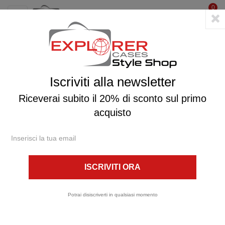
0
☰
navigazione
Toggle
Il carrello è vuoto
«
Continua lo shopping
Iscriviti alla newsletter
Riceverai subito il 20% di sconto sul primo
acquisto
Valige tecniche professionali per usi specifici: dal
Potrai disiscriverti in qualsiasi momento
Travel alla Nautica, dalla Fotografia alla
Sanificazione Ambientale, e altro ancora.