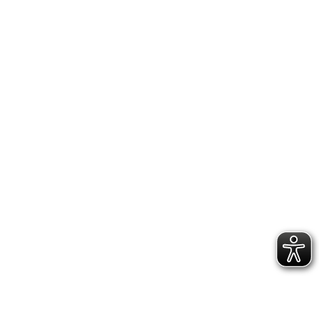

PRODOTTI

INFORMAZIONI

CONTATTACI

NEWSLETTER