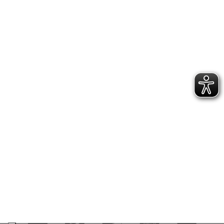

PRODOTTI

INFORMAZIONI

CONTATTACI

NEWSLETTER
© 2020 REALIZZATO DA
4WORDS
. TUTTI I DIRITTI RISERVATI.