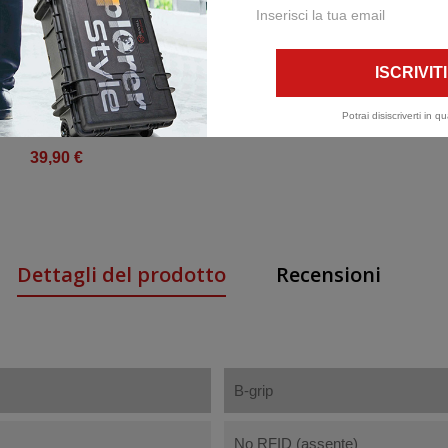
Potrai disiscriverti in 
R Sliding Camera Strap
39,90 €
Dettagli del prodotto
Recensioni
B-grip
No RFID (assente)