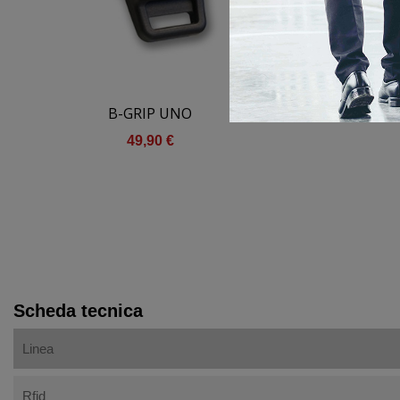
B-GRIP UNO
B-GLIDE
49,90 €
Scheda tecnica
Linea
Rfid