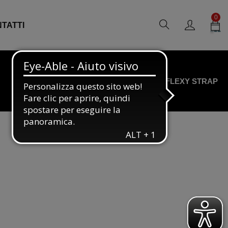
0
TATTI
HOME
PRODOTTI
B-GRIP
FLEXY STRAP