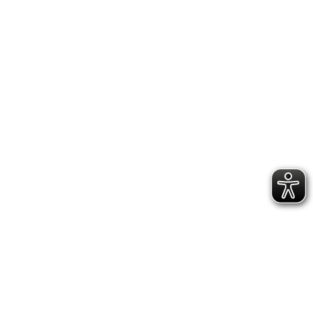
Valige tecniche professionali per usi specifici: dal
Travel alla Nautica, dalla Fotografia alla
Sanificazione Ambientale, e altro ancora.

PRODOTTI