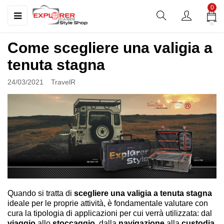
0
☰
navigazione
Toggle
Come scegliere una valigia a
tenuta stagna
24/03/2021
TravelR
Quando si tratta di
scegliere una valigia a tenuta stagna
ideale per le proprie attività, è fondamentale valutare con
cura la tipologia di applicazioni per cui verrà utilizzata: dal
viaggio
allo
stoccaggio
, dalla
navigazione
alla
custodia