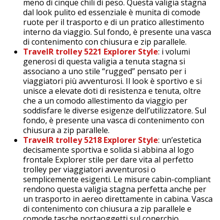
meno di cinque chili di peso. Questa valigia stagna
dal look pulito ed essenziale è munita di comode
ruote per il trasporto e di un pratico allestimento
interno da viaggio. Sul fondo, è presente una vasca
di contenimento con chiusura e zip parallele.
TravelR trolley 5221 Explorer Style
: i volumi
generosi di questa valigia a tenuta stagna si
associano a uno stile “rugged” pensato per i
viaggiatori più avventurosi. Il look è sportivo e si
unisce a elevate doti di resistenza e tenuta, oltre
che a un comodo allestimento da viaggio per
soddisfare le diverse esigenze dell’utilizzatore. Sul
fondo, è presente una vasca di contenimento con
chiusura a zip parallele.
TravelR trolley 5218 Explorer Style
: un’estetica
decisamente sportiva e solida si abbina al logo
frontale Explorer stile per dare vita al perfetto
trolley per viaggiatori avventurosi o
semplicemente esigenti. Le misure cabin-compliant
rendono questa valigia stagna perfetta anche per
un trasporto in aereo direttamente in cabina. Vasca
di contenimento con chiusura a zip parallele e
comode tasche portaoggetti sul coperchio