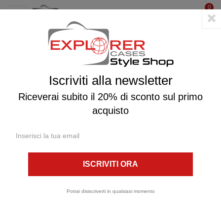
0
☰
navigazione
Toggle
La valigia stagna: una
grande alleata nel lavoro e
nel tempo libero
Iscriviti alla newsletter
Riceverai subito il 20% di sconto sul primo
28/04/2021
TravelR
acquisto
Potrai disiscriverti in qualsiasi momento
Sia nel
lavoro
che nel
tempo libero
, esistono occasioni o
circostanze in cui è necessario poter contare sulla solidità