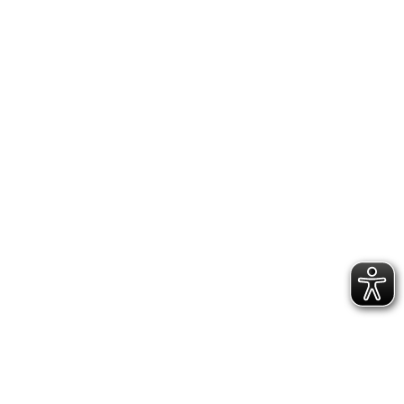
Come scegliere una valigia a tenuta stagna
CATEGORIE DEL BLOG
TravelR
B-grip
Valige tecniche professionali per usi specifici: dal
Travel alla Nautica, dalla Fotografia alla
Sanificazione Ambientale, e altro ancora.