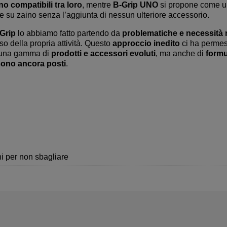
no compatibili tra loro
, mentre
B-Grip UNO
si propone come 
a e su zaino senza l’aggiunta di nessun ulteriore accessorio.
-Grip
lo abbiamo fatto partendo da
problematiche e necessità r
so della propria attività. Questo
approccio inedito
ci ha permes
 una gamma di
prodotti e accessori evoluti
, ma anche di
formu
i sono ancora posti
.
ni per non sbagliare