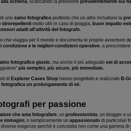
alla schiena
, scaricando la pressione
prevalentemente sui fi
 di uno
zaino fotografico
piuttosto che un altro includono la
pre
e idrorepellenti
molto utili in caso di pioggia,
buon impatto est
cessori adatti all’attività del fotografo.
ato che viaggia per il mondo e documenta le proprie avventure d
i condizione e le migliori condizioni operative
, a prescindere
aino fotografico giusto
, ma anche il più adeguato
set di acce
aggiatore”
più semplici, più sicure, più immediate.
sti di
Explorer Cases Shop
hanno progettato e realizzato
B-Gr
a fotografica un prolungamento di sé.
fotografi per passione
atore che ama fotografare
, un
professionista
, un blogger o u
de immagini
, o semplicemente un
appassionato
di particolari 
ù diverse esigenze perché è concepita non come una gamma di p