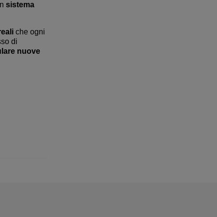
un
sistema
eali
che ogni
so di
lare nuove