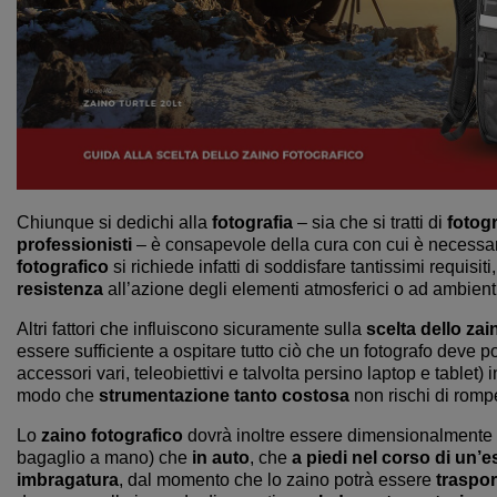
Chiunque si dedichi alla
fotografia
– sia che si tratti di
fotogr
professionisti
– è consapevole della cura con cui è necessa
fotografico
si richiede infatti di soddisfare tantissimi requisiti,
resistenza
all’azione degli elementi atmosferici o ad ambient
Altri fattori che influiscono sicuramente sulla
scelta dello zai
essere sufficiente a ospitare tutto ciò che un fotografo deve po
accessori vari, teleobiettivi e talvolta persino laptop e tablet)
modo che
strumentazione tanto costosa
non rischi di rompe
Lo
zaino fotografico
dovrà inoltre essere dimensionalmente s
bagaglio a mano) che
in auto
, che
a piedi nel corso di un’
imbragatura
, dal momento che lo zaino potrà essere
traspor