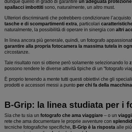
dunque quello in grado di garantire
un’adeguata protezione 
spallacci
imbottiti
sono, naturalmente, un altro must.
Ulteriori discriminanti che potrebbero condizionare l’acquisto
tasche e di scompartimenti extra
, particolari
caratteristich
naturalmente, la possibilità di operare in sinergia con
altri ac
In linea ancora più generale, quindi, un fotografo appassion
garantire alla propria fotocamera la massima tutela
in ogn
circostanze.
Tale risultato non si ottiene però solamente selezionando lo
z
possono rendere le diverse attività tipiche di un “fotografo vi
È proprio tenendo a mente tutti questi obiettivi che gli speciali
prodotti e accessori messi a punto
per chi fa della macchin
B-Grip: la linea studiata per i 
Sia che tu sia un
fotografo che ama viaggiare
– o un
viaggi
rete che ama documentare le proprie avventure con
splendi
tecniche fotografiche specifiche
, B-Grip è la risposta
alle pi