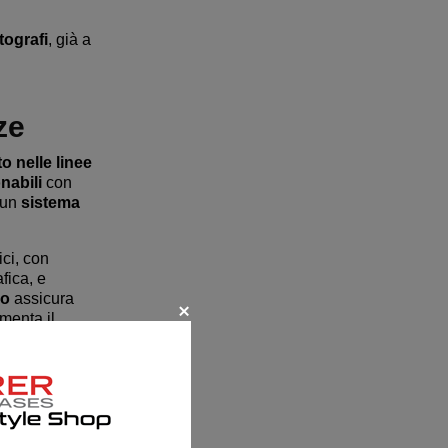
tografi
, già a
ze
o nelle linee
nabili
con
 un
sistema
ici, con
fica, e
do
assicura
menta il
enale
l
sacco di
ono il