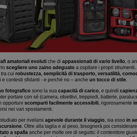
afi amatoriali evoluti
che di
appassionati di vario livello
, o a
rio
scegliere uno zaino adeguato
a ospitare i propri strumenti
 tra cui
robustezza, semplicità di trasporto, versatilità, comod
i e contesti sfidanti - e perché no – anche
un tocco di stile
.
no fotografico
sono la sua
capacità di carico
, e quindi
capien
ter portare con sé (camera, obiettivi, treppiedi, batterie, paraluce
 in opportuni
scomparti facilmente accessibili
, rigorosamente
i
rsi nei vari spostamenti.
tudiato per rivelarsi
agevole durante il viaggio
, sia esso
in a
escursione
. Oltre alla taglia e al peso, bisognerà poi considerare
tato a spalla
anche per molte ore di seguito: il contenitore gius