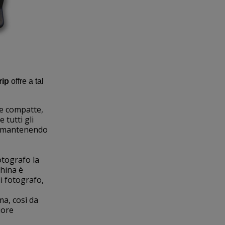
rip
offre a tal
 e compatte,
tutti gli
a, mantenendo
fotografo la
china è
i fotografo,
ma, così da
iore