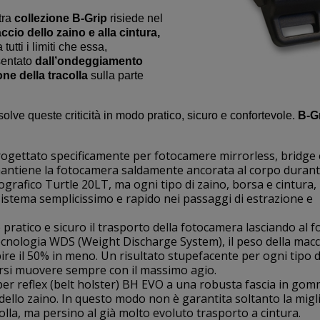
tra
collezione B-Grip
risiede nel
ccio dello zaino e alla cintura,
 tutti i limiti che essa,
esentato
dall’ondeggiamento
ne della tracolla
sulla parte
solve queste criticità in modo pratico, sicuro e confortevole.
B-G
progettato specificamente per fotocamere mirrorless, bridge
ntiene la fotocamera saldamente ancorata al corpo durante 
ografico Turtle 20LT, ma ogni tipo di zaino, borsa e cintur
n sistema semplicissimo e rapido nei passaggi di estrazione e
de pratico e sicuro il trasporto della fotocamera lasciando al 
tecnologia WDS (Weight Discharge System), il peso della mac
ire il 50% in meno. Un risultato stupefacente per ogni tipo d
ersi muovere sempre con il massimo agio.
ra per reflex (belt holster) BH EVO a una robusta fascia in gom
dello zaino. In questo modo non è garantita soltanto la migl
olla, ma persino al già molto evoluto trasporto a cintura.