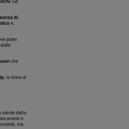
anchi
. Gli
senza di
etico
e,
eve poter
 dalle
ssori
che
ip
, la linea di
n utente della
fotocamere o
rodotti, ma