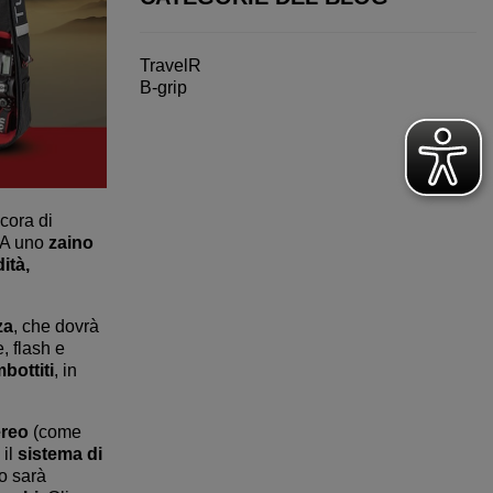
TravelR
B-grip
ncora di
. A uno
zaino
ità,
za
, che dovrà
, flash e
mbottiti
, in
ereo
(come
 il
sistema di
to sarà