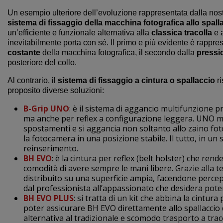
Un esempio ulteriore dell’evoluzione rappresentata dalla nos
sistema di fissaggio della macchina fotografica allo spalla
un’efficiente e funzionale alternativa alla
classica tracolla
e a
inevitabilmente porta con sé. Il primo e più evidente è rappr
costante
della macchina fotografica, il secondo dalla
pressio
posteriore del collo.
Al contrario, il
sistema di fissaggio a cintura o spallaccio
ri
proposito diverse soluzioni:
B-Grip UNO
: è il sistema di aggancio multifunzione 
ma anche per reflex a configurazione leggera. UNO ma
spostamenti e si aggancia non soltanto allo zaino fot
la fotocamera in una posizione stabile. Il tutto, in u
reinserimento.
BH EVO
: è la cintura per reflex (belt holster) che ren
comodità di avere sempre le mani libere. Grazie alla 
distribuito su una superficie ampia, facendone percep
dal professionista all’appassionato che desidera pot
BH EVO PLUS
: si tratta di un kit che abbina la cintu
poter assicurare BH EVO direttamente allo spallaccio 
alternativa al tradizionale e scomodo trasporto a trac