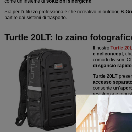
come un insieme di
soluzioni sinergiche
.
Sia per l’utilizzo professionale che ricreativo in outdoor,
B-Gr
partire dai sistemi di trasporto.
Turtle 20LT: lo zaino fotografi
Il nostro
Turtle 20
e nel concept
, ch
comodi divisori. Of
di sgancio rapido
Turtle 20LT
prese
accesso separato
consente
un’apert
resistenza e robus
fattore sicurezza
.
Per quanto riguard
traspirante
che dal
connessione
, per
protezione imper