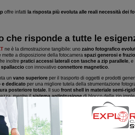
ip
offre infatti
la risposta più evoluta alle reali necessità dei fo
co che risponde a tutte le esigen
LT
ne è la dimostrazione tangibile: uno
zaino fotografico evolut
e mette a disposizione della fotocamera
spazi generosi e frazio
fre inoltre
pratici accessi laterali con tasche a zip parallele
, e
 spallaccio
con innovativo
connettore magnetico
.
nta un
vano superiore
per il trasporto di oggetti e prodotti gener
 e dedicato
per una migliore tutela della strumentazione fotogra
ura posteriore totale
. Il suo
front shell in materiale semi-rigi
tezza, mentre il
sistema antintrusione
di blocco delle zip imple
a il
benessere dell’utilizzatore
, esso è garantito sia dallo
schi
le cinghie di fissaggio esterne ancorabili in ben
sedici punti di
 una personalizzazione totale del fitting. La
cintura lombare
e i
meabile
sono inclusi, e le
dimensioni cabin-compliant
permett