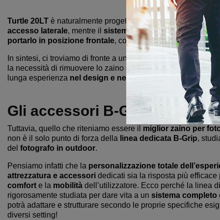
trasporto di quest
Turtle 20LT
è naturalmente progettato anche per la
perform
accesso laterale
, mentre il
sistema magnetico a sgancio
pe
portarlo in posizione frontale
, così da aprire la tasca e ac
In sintesi, ci troviamo di fronte a un
prodotto “estremo” nella
la necessità di rimuovere lo zaino dalle spalle: una soluzione c
lunga esperienza
nel design e nella produzione di contenit
Gli accessori B-Grip che migli
Tuttavia, quello che riteniamo essere il
miglior zaino per fot
non è il solo punto di forza della
linea dedicata B-Grip
, stud
del
fotografo in outdoor
.
Pensiamo infatti che la
personalizzazione totale dell’esperi
attrezzatura e accessori
dedicati sia la risposta più efficace
comfort
e la
mobilità
dell’utilizzatore. Ecco perché la linea d
rigorosamente studiata per dare vita a un
sistema completo
potrà adattare e strutturare secondo le proprie specifiche es
diversi setting!